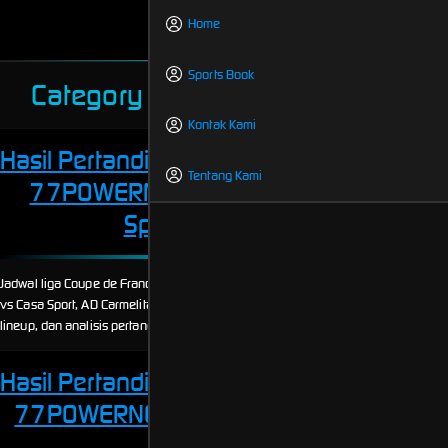
Home
Sports Book
Category Archives:
Sports Book
Kontak Kami
Hasil Pertandingan Liga Coupe de France
Tentang Kami
77POWERNET Wally Daan 1-1 Casa
Sport 02 Juli 2026
Jadwal liga Coupe de France 77POWERNET tanggal 02 Juli 2026: Wally Daan
vs Casa Sport, AD Carmelita vs Futbol Consultants Moravia. Dapatkan informasi
lineup, dan analisis pertandingan lengkap.
Hasil Pertandingan Liga Coupe de France
77POWERNET Kufstein 0-0 Schwaz 01
Juli 2026