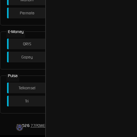
Permata
Panin
E-Money
QRIS
Dana
OVO
Gopay
LinkAja
Pulsa
Telkomsel
XL Axiata
Axis
Tri
©2026
77POWERNET
|
SLOT 2026
. All rights reserved | 18+