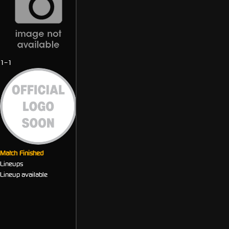
Wally Daan
1
–
1
Casa Sport
Match Finished
Lineups
Lineup available
Home Team
3-5-2