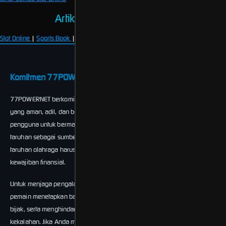
Artikel Slot Online Terbaru
Slot Online
|
Sports Book
|
Beranda
Komitmen 77POWERNET terhadap Responsible Gambling
77POWERNET berkomitmen untuk menyediakan lingkungan permainan
yang aman, adil, dan bertanggung jawab. Kami mendorong seluruh
pengguna untuk bermain secara sadar dan tidak menjadikan aktivitas
taruhan sebagai sumber pendapatan utama. Permainan slot online dan
taruhan olahraga harus diperlakukan sebagai bentuk hiburan, bukan
kewajiban finansial.
Untuk menjaga pengalaman bermain yang sehat, kami menyarankan
pemain menetapkan batas deposit, mengelola waktu bermain secara
bijak, serta menghindari keputusan emosional saat mengalami
kekalahan. Jika Anda merasa kesulitan mengontrol aktivitas bermain,