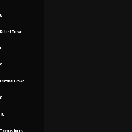
8
Robert Brown
F
9
Michael Brown
G
10
Thomas Jones