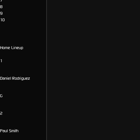
7
8
9
10
Starting Lineup
Home Lineup
1
Daniel Rodriguez
G
2
Paul Smith