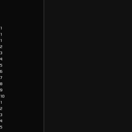
Away Team
3-5-2
1
1
1
2
3
4
5
6
7
8
9
10
1
2
3
4
5