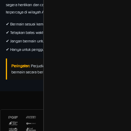
segera hentikan dan cari bantuan profesional dari lembaga dukungan
terpercaya di wilayah Anda.
✔ Bermain sesuai kemampuan finansial
✔ Tetapkan batas waktu & batas deposit
✔ Jangan bermain untuk mengejar kerugian
✔ Hanya untuk pengguna berusia 18+ tahun
Peringatan:
Perjudian memiliki risiko kecanduan. Pastikan Anda
bermain secara bertanggung jawab.
Penyedia Games