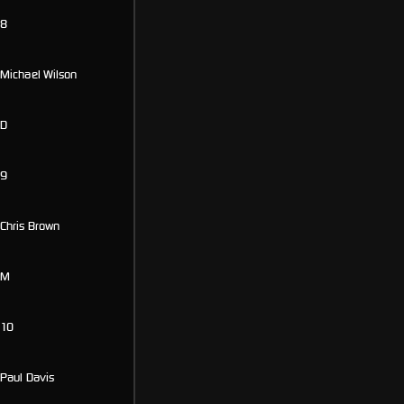
8
Michael Wilson
D
9
Chris Brown
M
10
Paul Davis