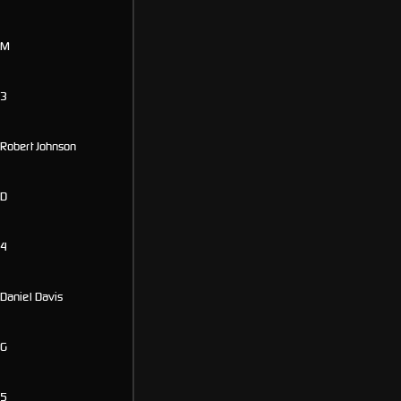
M
3
Robert Johnson
D
4
Daniel Davis
G
5