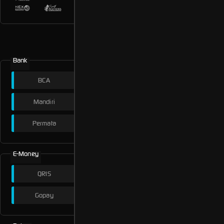
Metode Pembayaran
Bank
BCA
BNI
BRI
Mandiri
Cimb Niaga
Danamon
Permata
Panin
E-Money
QRIS
Dana
OVO
Gopay
LinkAja