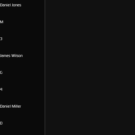
Daniel Jones
M
3
James Wilson
G
4
Daniel Miller
D