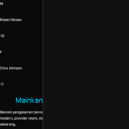
M
Robert Brown
10
F
Chris Johnson
11
Mainkan Slot Online Terpercaya
Nikmati pengalaman bermain slot online terbaik dengan sistem keamanan
modern, provider resmi, dan transaksi cepat. Pilih permainan favorit Anda
sekarang.