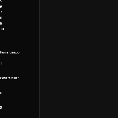
5
6
7
8
9
10
Starting Lineup
Home Lineup
1
Robert Miller
D
2