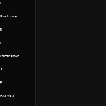
F
David Garcia
2
F
Thomas Brown
3
F
Paul Miller