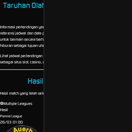
Taruhan Olahraga Secara Bertanggung
Jawab
Informasi pertandingan yang ditampilkan di halaman ini bertujuan sebagai
referensi jadwal dan data pertandingan. 77POWERNET mendorong pengguna
untuk bermain secara bertanggung jawab, memahami risiko, serta menjadikan
hiburan sebagai tujuan utama dalam mengikuti taruhan olahraga.
Lihat jadwal pertandingan lainnya di
Sports Book
atau kunjungi
77POWERNET
sebagai situs slot, casino, dan taruhan bola online terpercaya.
Hasil Pertandingan Bola
Hasil match yang telah selesai.
⚽
Multiple Leagues
Hasil
Premier League
26/03 01:00