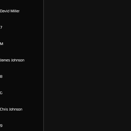
David Miller
7
M
James Johnson
8
G
Chris Johnson
9