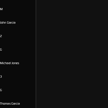
M
John Garcia
2
G
Michael Jones
3
G
Thomas Garcia