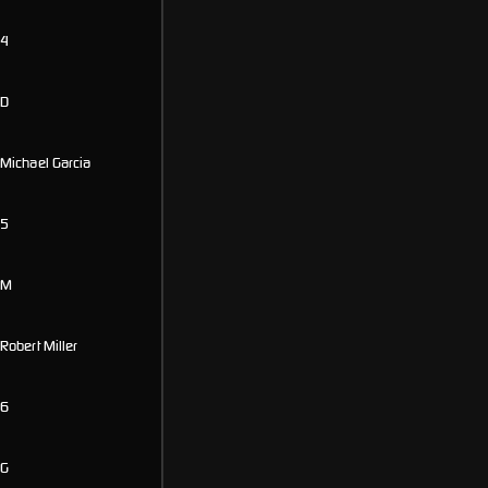
4
D
Michael Garcia
5
M
Robert Miller
6
G