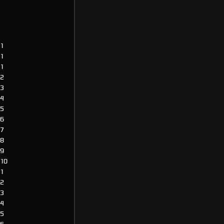
4-4-2
1
1
1
2
3
4
5
6
7
8
9
10
1
2
3
4
5