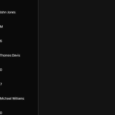
John Jones
M
6
Thomas Davis
D
7
Michael Williams
D