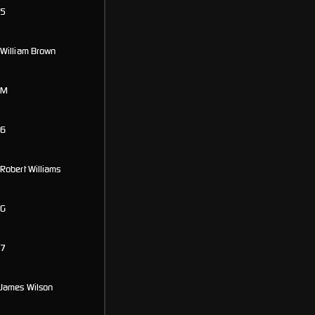
5
William Brown
M
6
Robert Williams
G
7
James Wilson