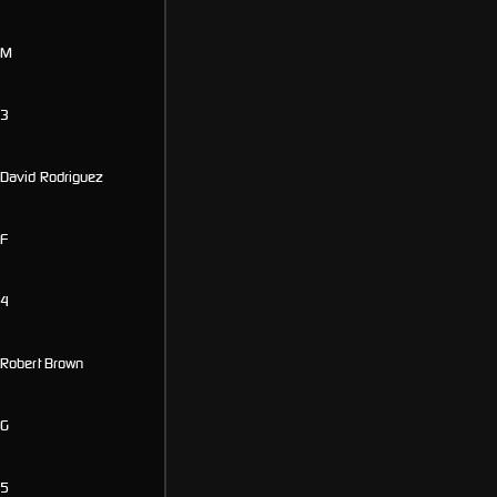
M
3
David Rodriguez
F
4
Robert Brown
G
5