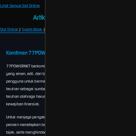
Lihat Semua Slot Online
Artikel Slot Online Terbaru
Slot Online
|
Sports Book
|
Beranda
Komitmen 77POWERNET terhadap Responsible Gambling
77POWERNET berkomitmen untuk menyediakan lingkungan permainan
yang aman, adil, dan bertanggung jawab. Kami mendorong seluruh
pengguna untuk bermain secara sadar dan tidak menjadikan aktivitas
taruhan sebagai sumber pendapatan utama. Permainan slot online dan
taruhan olahraga harus diperlakukan sebagai bentuk hiburan, bukan
kewajiban finansial.
Untuk menjaga pengalaman bermain yang sehat, kami menyarankan
pemain menetapkan batas deposit, mengelola waktu bermain secara
bijak, serta menghindari keputusan emosional saat mengalami