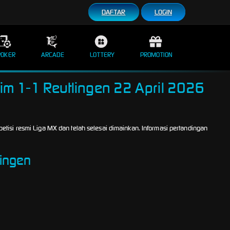
DAFTAR
LOGIN
POKER
ARCADE
LOTTERY
PROMOTION
m 1-1 Reutlingen 22 April 2026
tisi resmi Liga MX dan telah selesai dimainkan. Informasi pertandingan
lingen