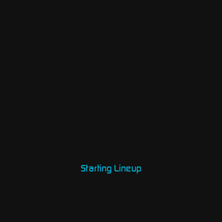
Starting Lineup