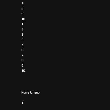
7
8
9
10
1
2
3
4
5
6
7
8
9
10
Home Lineup
1