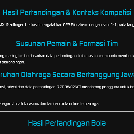
Hasil Pertandingan & Konteks Kompetisi
ga MX. Reutlingen berhasil mengalahkan CFR Pforzheim dengan skor 1-1 pada tan
Susunan Pemain & Formasi Tim
ng-masing tim berdasarkan data pertandingan. Informasi ini membantu memberi
s pertandingan.
ruhan Olahraga Secara Bertanggung Ja
ferensi jadwal dan data pertandingan. 77POWERNET mendorong pengguna untuk be
bagai situs slot, casino, dan taruhan bola online terpercaya.
Hasil Pertandingan Bola