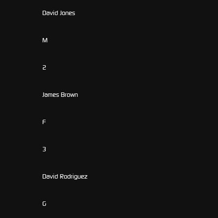
David Jones
M
2
James Brown
F
3
David Rodriguez
G