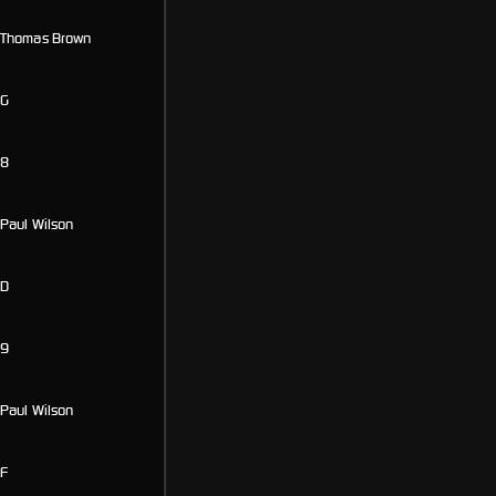
Thomas Brown
G
8
Paul Wilson
D
9
Paul Wilson
F