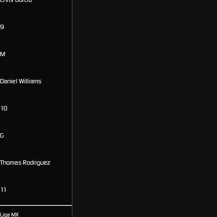
9
M
Daniel Williams
10
G
Thomas Rodriguez
11
Liga MX