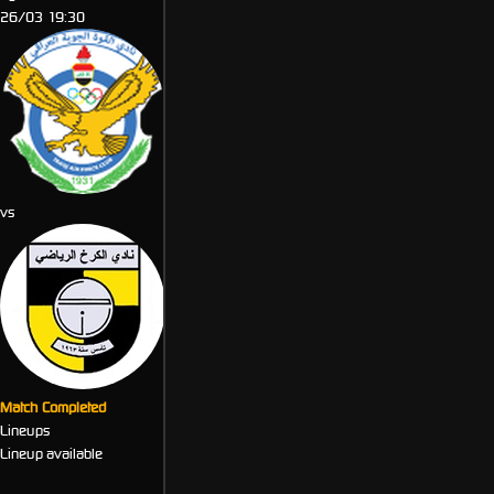
26/03 19:30
Al Quwa Al Jawiya
vs
Al Karkh
Match Completed
Lineups
Lineup available