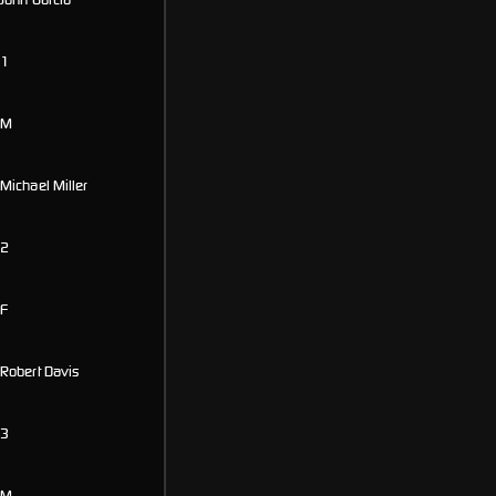
1
M
Michael Miller
2
F
Robert Davis
3
M