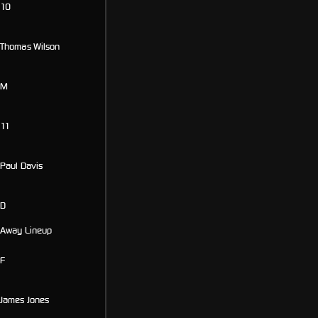
10
Thomas Wilson
M
11
Paul Davis
D
Away Lineup
F
James Jones