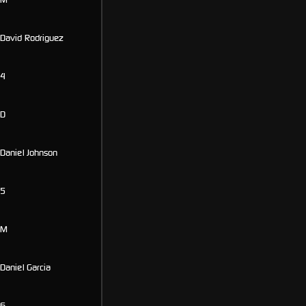
David Rodriguez
4
D
Daniel Johnson
5
M
Daniel Garcia
6