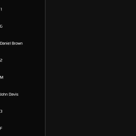
1
G
Daniel Brown
2
M
John Davis
3
F