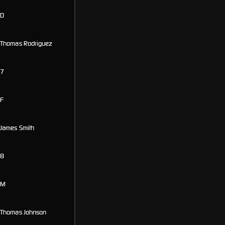
D
Thomas Rodriguez
7
F
James Smith
8
M
Thomas Johnson