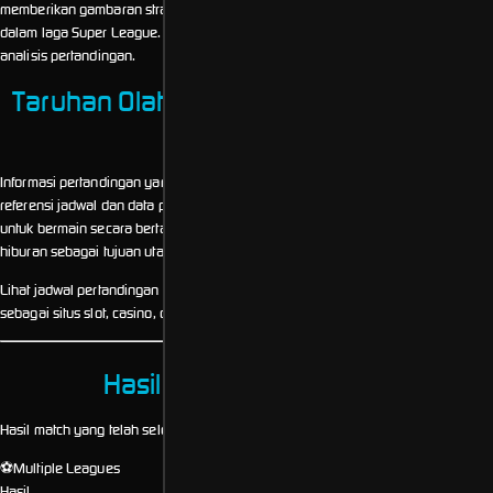
memberikan gambaran strategi yang digunakan oleh El Gouna FC dan AL Masry
dalam laga Super League. Data lineup disajikan untuk keperluan informasi dan
analisis pertandingan.
Taruhan Olahraga Secara Bertanggung
Jawab
Informasi pertandingan yang ditampilkan di halaman ini bertujuan sebagai
referensi jadwal dan data pertandingan. 77POWERNET mendorong pengguna
untuk bermain secara bertanggung jawab, memahami risiko, serta menjadikan
hiburan sebagai tujuan utama dalam mengikuti taruhan olahraga.
Lihat jadwal pertandingan lainnya di
Sports Book
atau kunjungi
77POWERNET
sebagai situs slot, casino, dan taruhan bola online terpercaya.
Hasil Pertandingan Bola
Hasil match yang telah selesai.
⚽
Multiple Leagues
Hasil