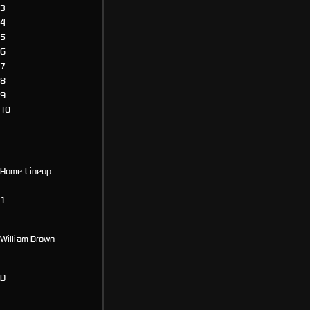
3
4
5
6
7
8
9
10
Starting Lineup
Home Lineup
1
William Brown
D