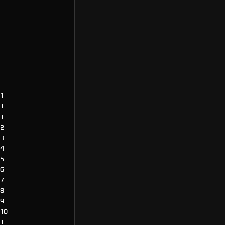
Home Team
3-5-2
Away Team
3-5-2
1
1
1
2
3
4
5
6
7
8
9
10
1