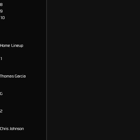
8
9
10
Starting Lineup
Home Lineup
1
Thomas Garcia
G
2
Chris Johnson