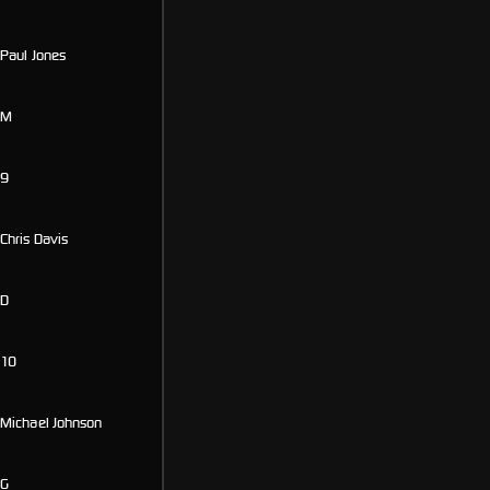
Paul Jones
M
9
Chris Davis
D
10
Michael Johnson
G