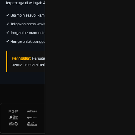
terpercaya di wilayah Anda.
✔ Bermain sesuai kemampuan finansial
✔ Tetapkan batas waktu & batas deposit
✔ Jangan bermain untuk mengejar kerugian
✔ Hanya untuk pengguna berusia 18+ tahun
Peringatan:
Perjudian memiliki risiko kecanduan. Pastikan Anda
bermain secara bertanggung jawab.
Penyedia Games