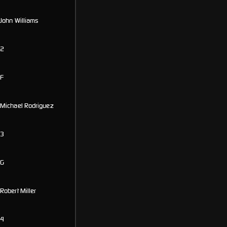
John Williams
2
F
Michael Rodriguez
3
G
Robert Miller
4