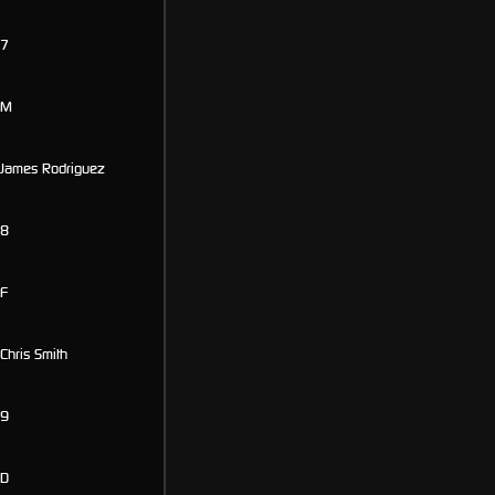
7
M
James Rodriguez
8
F
Chris Smith
9
D