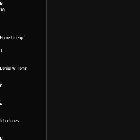
9
10
Starting Lineup
Home Lineup
1
Daniel Williams
G
2
John Jones
D