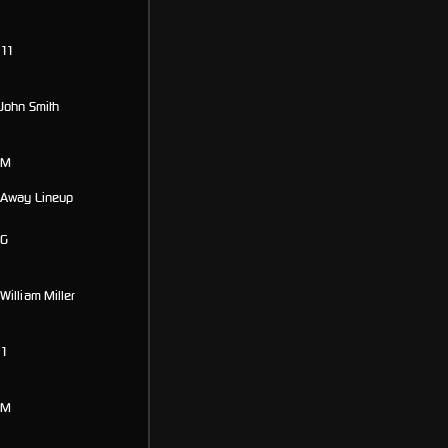
11
John Smith
M
Away Lineup
G
William Miller
1
M