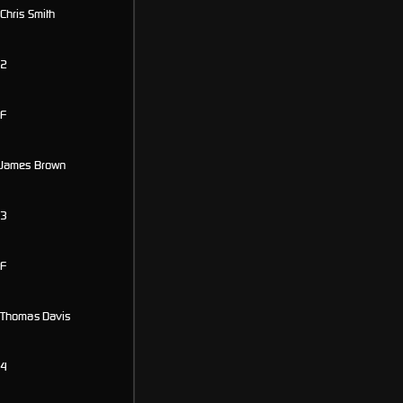
Chris Smith
2
F
James Brown
3
F
Thomas Davis
4