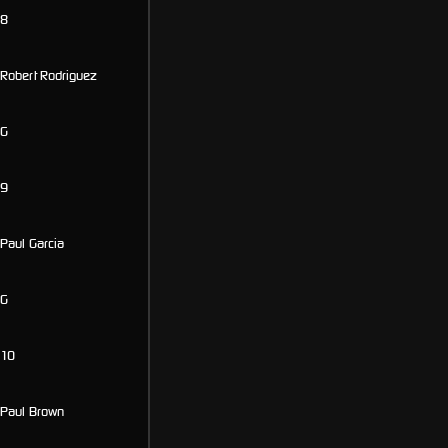
8
Robert Rodriguez
G
9
Paul Garcia
G
10
Paul Brown