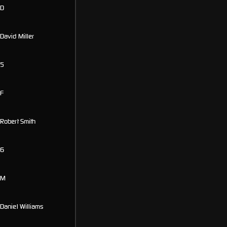
D
David Miller
5
F
Robert Smith
6
M
Daniel Williams