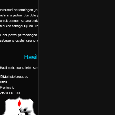
Informasi pertandingan yang ditampilkan di halaman ini bertujuan sebagai
referensi jadwal dan data pertandingan. 77POWERNET mendorong pengguna
untuk bermain secara bertanggung jawab, memahami risiko, serta menjadikan
hiburan sebagai tujuan utama dalam mengikuti taruhan olahraga.
Lihat jadwal pertandingan lainnya di
Sports Book
atau kunjungi
77POWERNET
sebagai situs slot, casino, dan taruhan bola online terpercaya.
Hasil Pertandingan Bola
Hasil match yang telah selesai.
⚽
Multiple Leagues
Hasil
Premiership
26/03 01:00