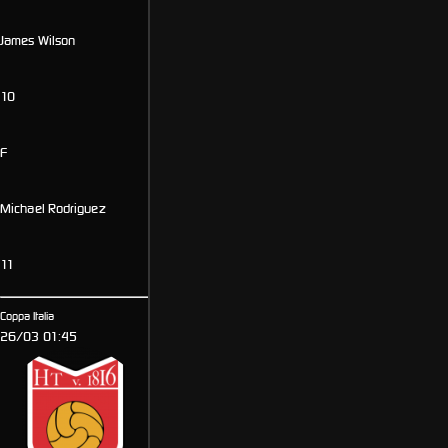
James Wilson
10
F
Michael Rodriguez
11
Coppa Italia
26/03 01:45