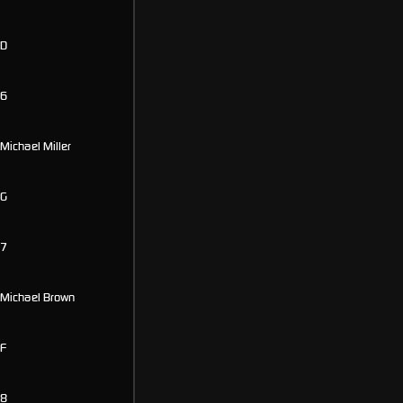
D
6
Michael Miller
G
7
Michael Brown
F
8