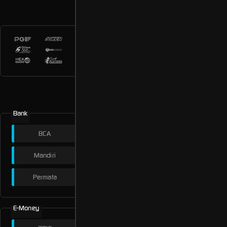
Penyedia Games
Metode Pembayaran
Bank
BCA
BNI
BRI
Mandiri
Cimb Niaga
Danamon
Permata
Panin
E-Money