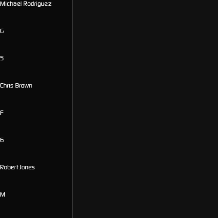
Michael Rodriguez
G
5
Chris Brown
F
6
Robert Jones
M