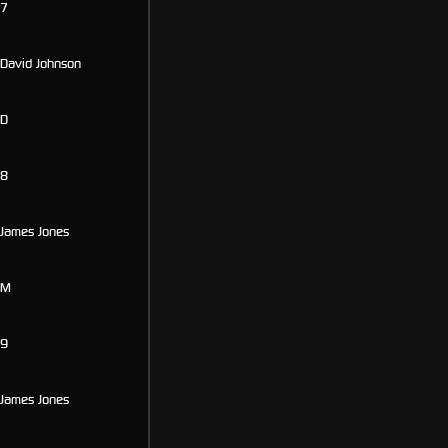
7
David Johnson
D
8
James Jones
M
9
James Jones