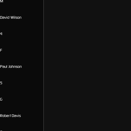
M
David Wilson
4
F
Paul Johnson
5
G
Robert Davis