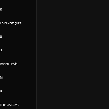
2
Chris Rodriguez
D
3
Robert Davis
M
4
Thomas Davis