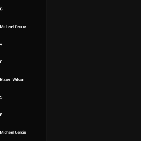
G
Michael Garcia
4
F
Robert Wilson
5
F
Michael Garcia