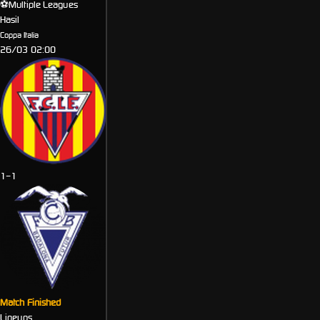
⚽
Multiple Leagues
Hasil
Coppa Italia
26/03 02:00
L'Escala
1
–
1
Badalona
Match Finished
Lineups