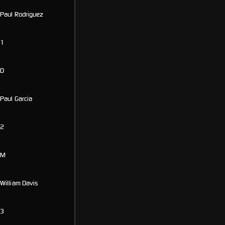
Paul Rodriguez
1
D
Paul Garcia
2
M
William Davis
3