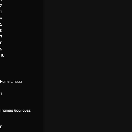
2
3
4
5
6
7
8
9
10
Starting Lineup
Home Lineup
1
Thomas Rodriguez
G