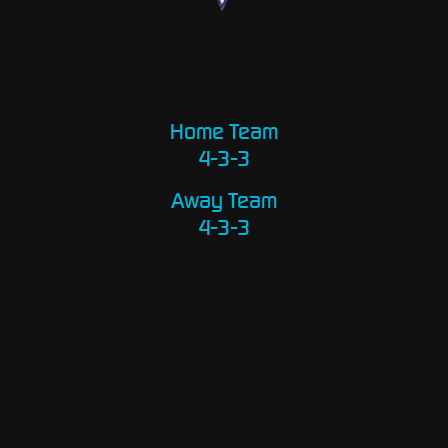
Home Team
4-3-3
Away Team
4-3-3