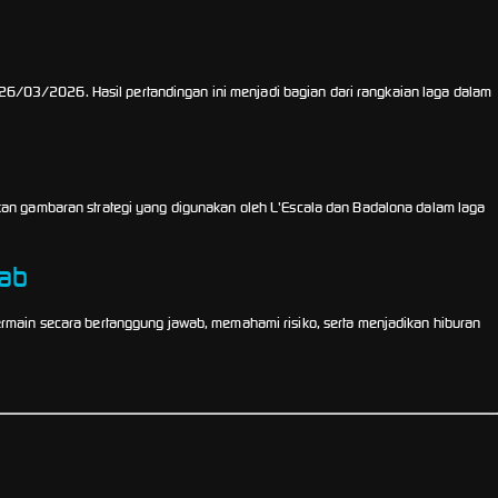
l 26/03/2026. Hasil pertandingan ini menjadi bagian dari rangkaian laga dalam
kan gambaran strategi yang digunakan oleh L'Escala dan Badalona dalam laga
wab
rmain secara bertanggung jawab, memahami risiko, serta menjadikan hiburan