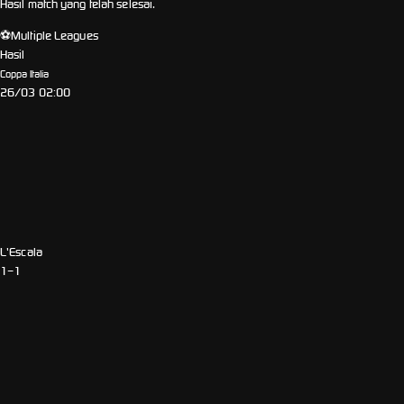
Hasil match yang telah selesai.
⚽
Multiple Leagues
Hasil
Coppa Italia
26/03 02:00
L'Escala
1
–
1