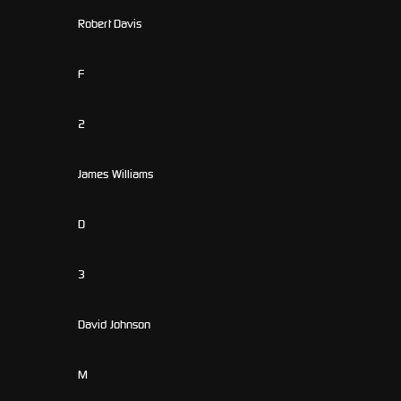
Robert Davis
F
2
James Williams
D
3
David Johnson
M