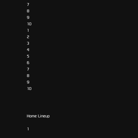
7
8
9
10
1
2
3
4
5
6
7
8
9
10
Home Lineup
1