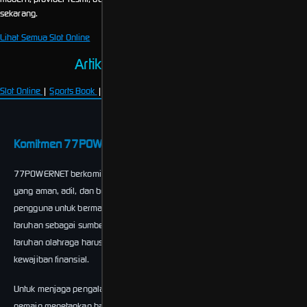
sekarang.
Lihat Semua Slot Online
Artikel Slot Online Terbaru
Slot Online
|
Sports Book
|
Beranda
Komitmen 77POWERNET terhadap Responsible Gambling
77POWERNET berkomitmen untuk menyediakan lingkungan permainan
yang aman, adil, dan bertanggung jawab. Kami mendorong seluruh
pengguna untuk bermain secara sadar dan tidak menjadikan aktivitas
taruhan sebagai sumber pendapatan utama. Permainan slot online dan
taruhan olahraga harus diperlakukan sebagai bentuk hiburan, bukan
kewajiban finansial.
Untuk menjaga pengalaman bermain yang sehat, kami menyarankan
pemain menetapkan batas deposit, mengelola waktu bermain secara