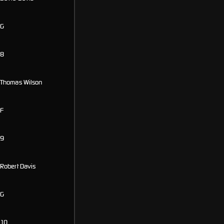
G
8
Thomas Wilson
F
9
Robert Davis
G
10