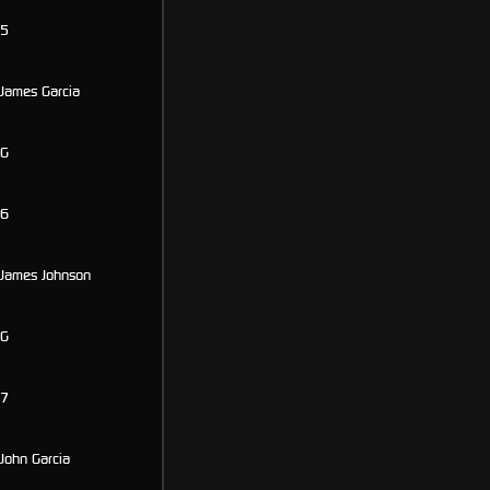
5
James Garcia
G
6
James Johnson
G
7
John Garcia