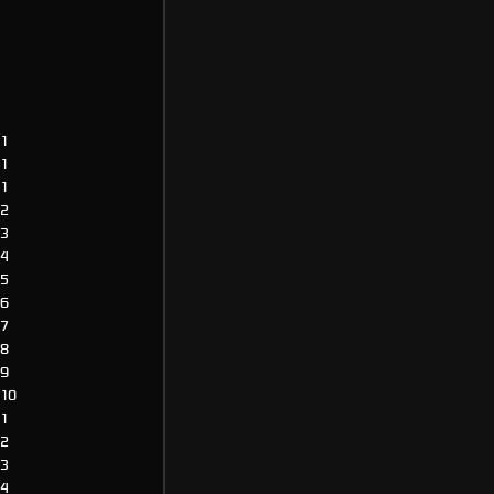
Away Team
3-4-3
1
1
1
2
3
4
5
6
7
8
9
10
1
2
3
4