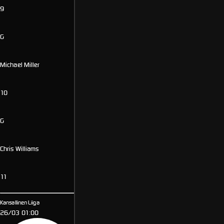
9
G
Michael Miller
10
G
Chris Williams
11
Kansallinen Liiga
26/03 01:00