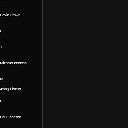
David Brown
G
11
Michael Johnson
M
Away Lineup
F
Paul Johnson