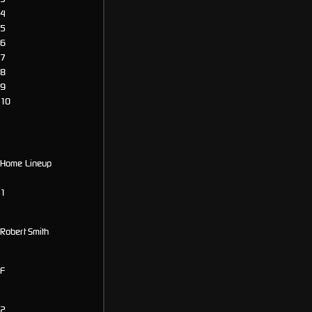
4
5
6
7
8
9
10
Starting Lineup
Home Lineup
1
Robert Smith
F
2