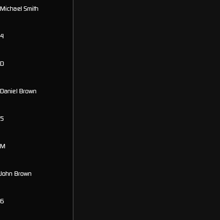
Michael Smith
4
D
Daniel Brown
5
M
John Brown
6