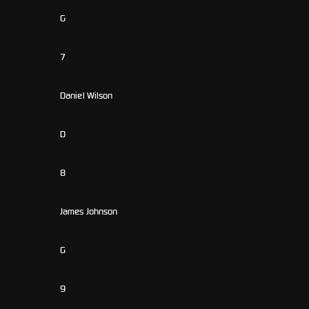
G
7
Daniel Wilson
D
8
James Johnson
G
9