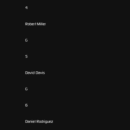
4
Robert Miller
G
5
David Davis
G
6
Daniel Rodriguez