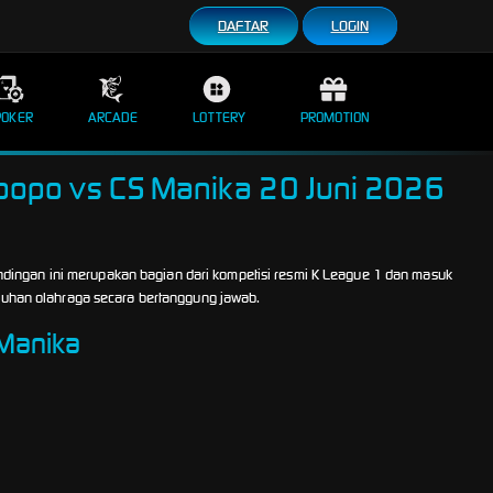
DAFTAR
LOGIN
POKER
ARCADE
LOTTERY
PROMOTION
upopo vs CS Manika 20 Juni 2026
dingan ini merupakan bagian dari kompetisi resmi K League 1 dan masuk
aruhan olahraga secara bertanggung jawab.
 Manika