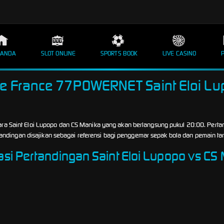
RANDA
SLOT ONLINE
SPORTS BOOK
LIVE CASINO
de France 77POWERNET Saint Eloi L
a Saint Eloi Lupopo dan CS Manika yang akan berlangsung pukul 20:00. Pertan
rtandingan disajikan sebagai referensi bagi penggemar sepak bola dan pemain t
asi Pertandingan Saint Eloi Lupopo vs CS