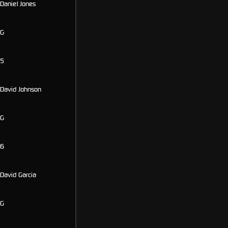
Daniel Jones
G
5
David Johnson
G
6
David Garcia
G