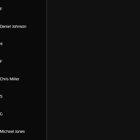
F
Daniel Johnson
4
F
Chris Miller
5
G
Michael Jones