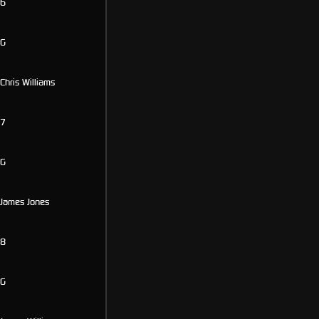
6
G
Chris Williams
7
G
James Jones
8
G