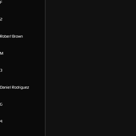
F
2
Robert Brown
M
3
Daniel Rodriguez
G
4