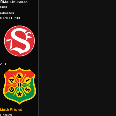
⚽
Multiple Leagues
Hasil
Coppa Italia
03/03 01:00
Sandviken
2
–
3
Gais
Match Finished
Lineups