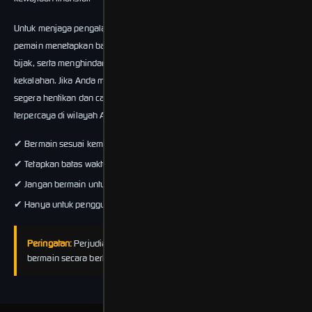
Untuk menjaga pengalaman bermain yang sehat, kami menyarankan
pemain menetapkan batas deposit, mengelola waktu bermain secara
bijak, serta menghindari keputusan emosional saat mengalami
kekalahan. Jika Anda merasa kesulitan mengontrol aktivitas bermain,
segera hentikan dan cari bantuan profesional dari lembaga dukungan
terpercaya di wilayah Anda.
✔ Bermain sesuai kemampuan finansial
✔ Tetapkan batas waktu & batas deposit
✔ Jangan bermain untuk mengejar kerugian
✔ Hanya untuk pengguna berusia 18+ tahun
Peringatan:
Perjudian memiliki risiko kecanduan. Pastikan Anda
bermain secara bertanggung jawab.