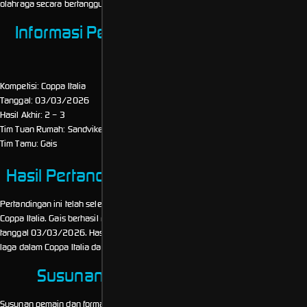
olahraga secara bertanggung jawab.
Informasi Pertandingan Sandviken vs
Gais
Kompetisi: Coppa Italia
Tanggal: 03/03/2026
Hasil Akhir: 2 – 3
Tim Tuan Rumah: Sandviken
Tim Tamu: Gais
Hasil Pertandingan & Konteks Kompetisi
Pertandingan ini telah selesai dimainkan sebagai bagian dari jadwal resmi
Coppa Italia. Gais berhasil mengalahkan Sandviken dengan skor 2-3 pada
tanggal 03/03/2026. Hasil pertandingan ini menjadi bagian dari rangkaian
laga dalam Coppa Italia dan akan mempengaruhi posisi klasemen kedua tim.
Susunan Pemain & Formasi Tim
Susunan pemain dan formasi yang ditampilkan merupakan lineup awal dari