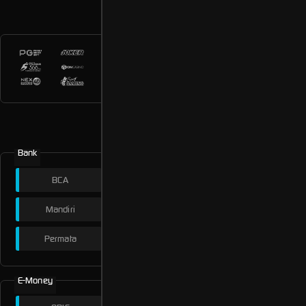
Penyedia Games
Metode Pembayaran
Bank
BCA
BNI
BRI
Mandiri
Cimb Niaga
Danamon
Permata
Panin
E-Money