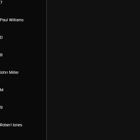
7
Paul Williams
D
8
John Miller
M
9
Robert Jones