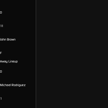
D
11
John Brown
F
Away Lineup
D
Michael Rodriguez
1