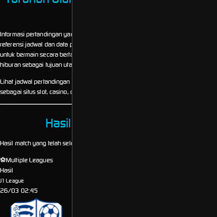
Jawab
Informasi pertandingan yang ditampilkan di halaman ini bertujuan sebagai
referensi jadwal dan data pertandingan. 77POWERNET mendorong pengguna
untuk bermain secara bertanggung jawab, memahami risiko, serta menjadikan
hiburan sebagai tujuan utama dalam mengikuti taruhan olahraga.
Lihat jadwal pertandingan lainnya di
Sports Book
atau kunjungi
77POWERNET
sebagai situs slot, casino, dan taruhan bola online terpercaya.
Hasil Pertandingan Bola
Hasil match yang telah selesai.
⚽
Multiple Leagues
Hasil
J1 League
26/03 02:45