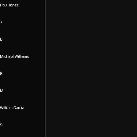
Paul Jones
7
G
Michael Williams
8
M
William Garcia
9