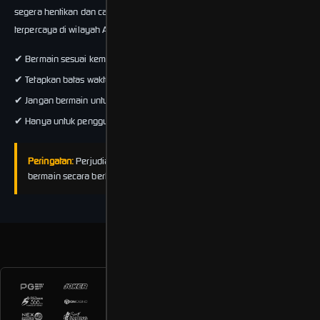
segera hentikan dan cari bantuan profesional dari lembaga dukungan
terpercaya di wilayah Anda.
✔ Bermain sesuai kemampuan finansial
✔ Tetapkan batas waktu & batas deposit
✔ Jangan bermain untuk mengejar kerugian
✔ Hanya untuk pengguna berusia 18+ tahun
Peringatan:
Perjudian memiliki risiko kecanduan. Pastikan Anda
bermain secara bertanggung jawab.
Penyedia Games