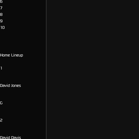
6
7
8
9
10
Starting Lineup
Home Lineup
1
David Jones
G
2
David Davis