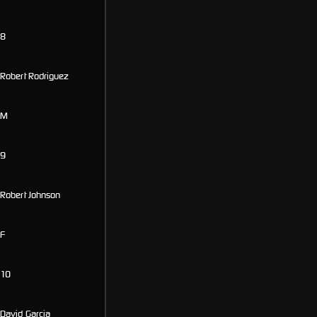
8
Robert Rodriguez
M
9
Robert Johnson
F
10
David Garcia