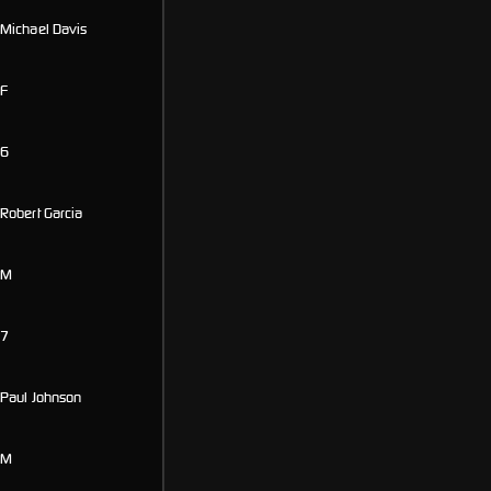
Michael Davis
F
6
Robert Garcia
M
7
Paul Johnson
M