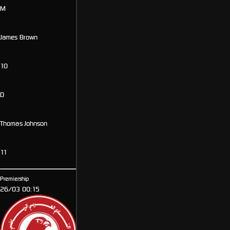
M
James Brown
10
D
Thomas Johnson
11
Premiership
26/03 00:15