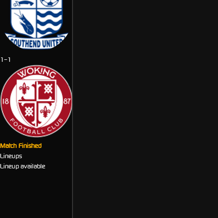
Southend
1
–
1
Woking
Match Finished
Lineups
Lineup available
Home Team
3-4-3