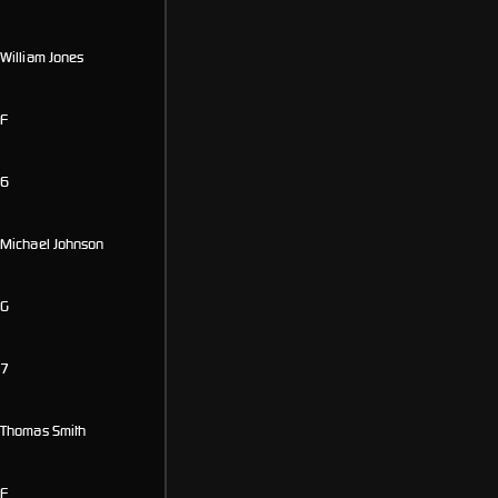
William Jones
F
6
Michael Johnson
G
7
Thomas Smith
F