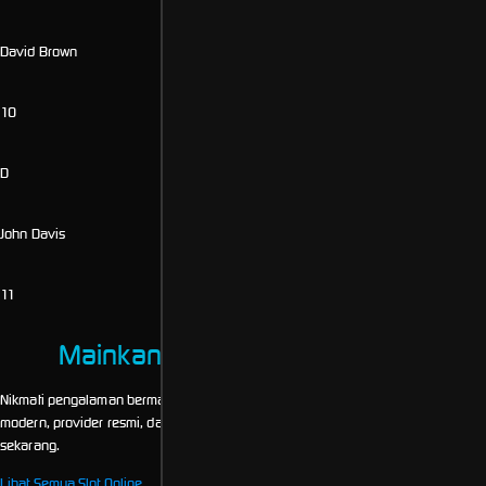
David Brown
10
D
John Davis
11
Mainkan Slot Online Terpercaya
Nikmati pengalaman bermain slot online terbaik dengan sistem keamanan
modern, provider resmi, dan transaksi cepat. Pilih permainan favorit Anda
sekarang.
Lihat Semua Slot Online