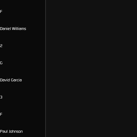
F
Daniel Williams
2
G
David Garcia
3
F
Paul Johnson