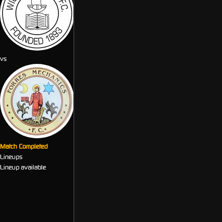
Wick Academy
vs
Forres Mechanics
Match Completed
Lineups
Lineup available
Home Team
3-5-2
Away Team