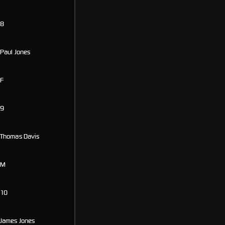
8
Paul Jones
F
9
Thomas Davis
M
10
James Jones