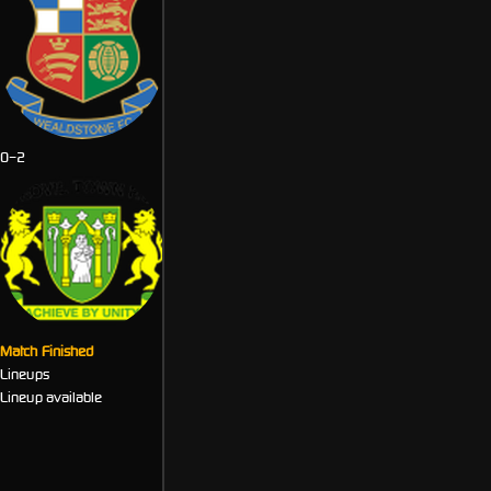
Wealdstone
0
–
2
Yeovil Town
Match Finished
Lineups
Lineup available
Home Team
4-3-3