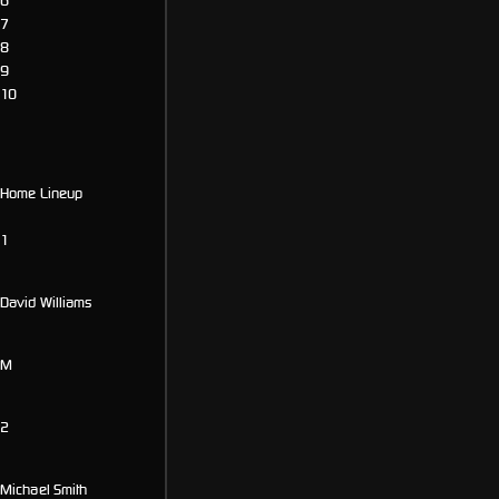
6
7
8
9
10
Starting Lineup
Home Lineup
1
David Williams
M
2
Michael Smith