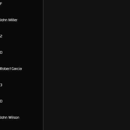
F
John Miller
2
D
Robert Garcia
3
D
John Wilson