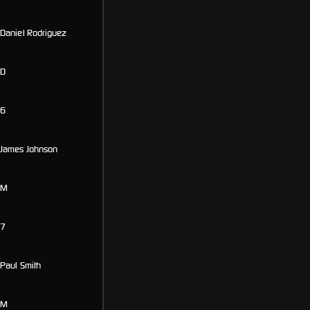
Daniel Rodriguez
D
6
James Johnson
M
7
Paul Smith
M