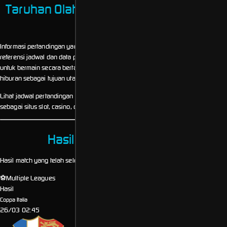
Taruhan Olahraga Secara Bertanggung
Jawab
Informasi pertandingan yang ditampilkan di halaman ini bertujuan sebagai
referensi jadwal dan data pertandingan. 77POWERNET mendorong pengguna
untuk bermain secara bertanggung jawab, memahami risiko, serta menjadikan
hiburan sebagai tujuan utama dalam mengikuti taruhan olahraga.
Lihat jadwal pertandingan lainnya di
Sports Book
atau kunjungi
77POWERNET
sebagai situs slot, casino, dan taruhan bola online terpercaya.
Hasil Pertandingan Bola
Hasil match yang telah selesai.
⚽
Multiple Leagues
Hasil
Coppa Italia
26/03 02:45