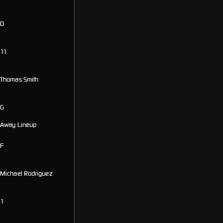
D
11
Thomas Smith
G
Away Lineup
F
Michael Rodriguez
1