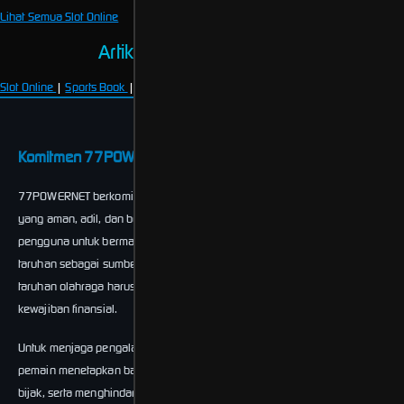
Lihat Semua Slot Online
Artikel Slot Online Terbaru
Slot Online
|
Sports Book
|
Beranda
Komitmen 77POWERNET terhadap Responsible Gambling
77POWERNET berkomitmen untuk menyediakan lingkungan permainan
yang aman, adil, dan bertanggung jawab. Kami mendorong seluruh
pengguna untuk bermain secara sadar dan tidak menjadikan aktivitas
taruhan sebagai sumber pendapatan utama. Permainan slot online dan
taruhan olahraga harus diperlakukan sebagai bentuk hiburan, bukan
kewajiban finansial.
Untuk menjaga pengalaman bermain yang sehat, kami menyarankan
pemain menetapkan batas deposit, mengelola waktu bermain secara
bijak, serta menghindari keputusan emosional saat mengalami