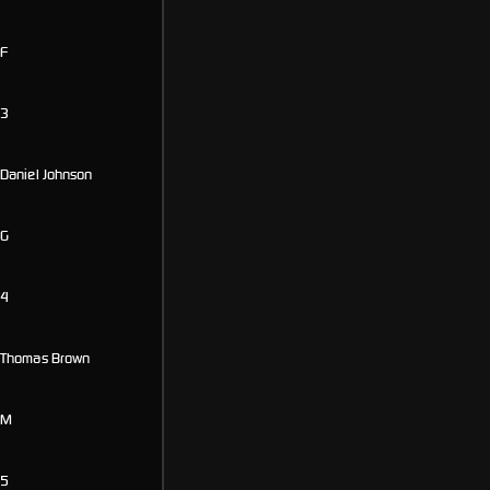
F
3
Daniel Johnson
G
4
Thomas Brown
M
5