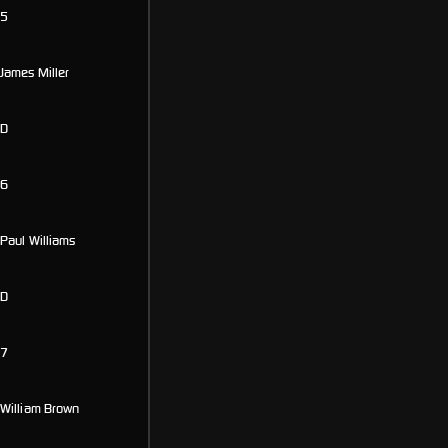
5
James Miller
D
6
Paul Williams
D
7
William Brown