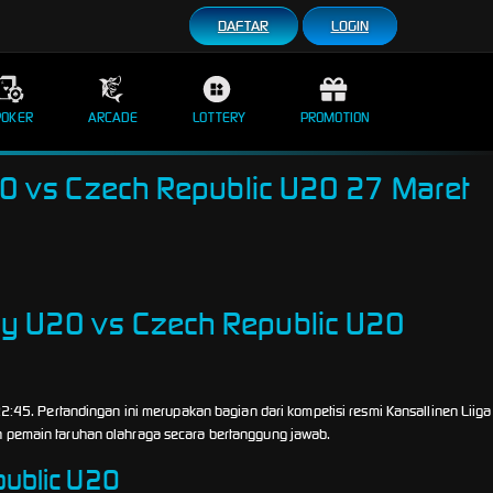
DAFTAR
LOGIN
POKER
ARCADE
LOTTERY
PROMOTION
 vs Czech Republic U20 27 Maret
ny U20 vs Czech Republic U20
45. Pertandingan ini merupakan bagian dari kompetisi resmi Kansallinen Liiga
an pemain taruhan olahraga secara bertanggung jawab.
public U20