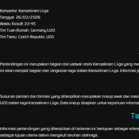
Kompetisi: Kansallinen Liiga
Tanggal: 26/03/2026
Waktu Kickoff: 22:45
Tim Tuan Rumah: Germany U20
Tim Tamu: Czech Republic U20
Pertandingan ini merupakan bagian dari jadwal resmi Kansallinen Liiga yang 
ini akan menjadi bagian dari rangkaian laga dalam Kansallinen Liiga. Informasi
Susunan pemain dan formasi yang ditampilkan merupakan lineup awal dari mas
U20 dalam laga Kansallinen Liiga. Data lineup disajikan untuk keperluan informa
Ta
Informasi pertandingan yang ditampilkan di halaman ini bertujuan sebagai re
sebagai tujuan utama dalam mengikuti taruhan olahraga.