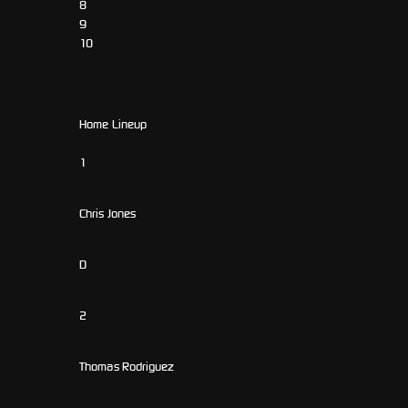
8
9
10
Home Lineup
1
Chris Jones
D
2
Thomas Rodriguez