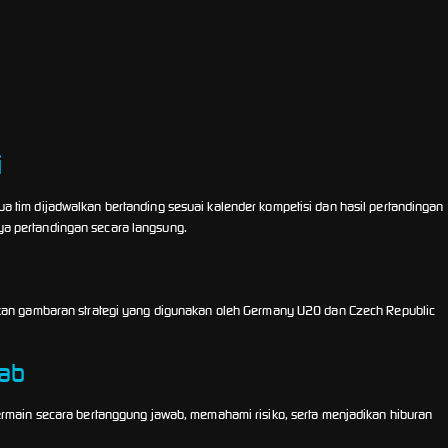
i
tim dijadwalkan bertanding sesuai kalender kompetisi dan hasil pertandingan
nya pertandingan secara langsung.
ikan gambaran strategi yang digunakan oleh Germany U20 dan Czech Republic
wab
rmain secara bertanggung jawab, memahami risiko, serta menjadikan hiburan