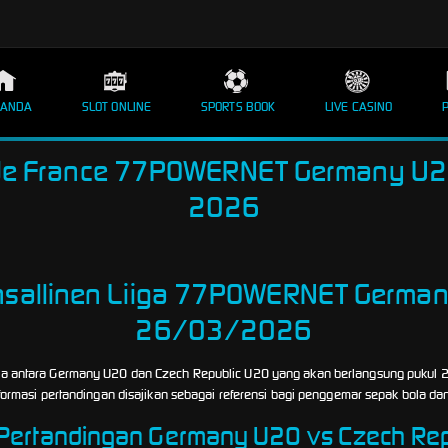
RANDA
SLOT ONLINE
SPORTS BOOK
LIVE CASINO
 de France 77POWERNET Germany U20
2026
nsallinen Liiga 77POWERNET Germa
26/03/2026
a antara Germany U20 dan Czech Republic U20 yang akan berlangsung pukul 22:
nformasi pertandingan disajikan sebagai referensi bagi penggemar sepak bola d
 Pertandingan Germany U20 vs Czech Re