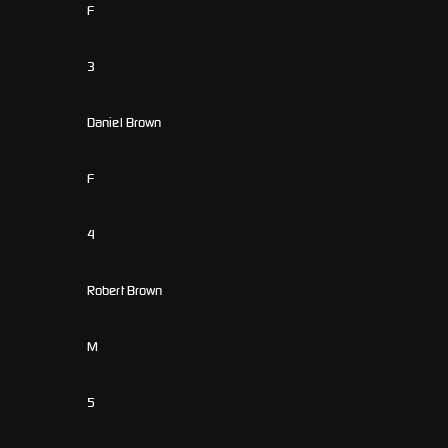
F
3
Daniel Brown
F
4
Robert Brown
M
5