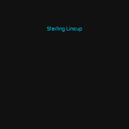
Starting Lineup