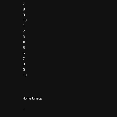
7
8
9
10
1
2
3
4
5
6
7
8
9
10
Home Lineup
1