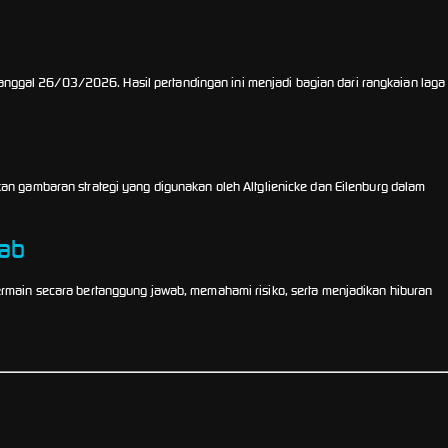
 tanggal 26/03/2026. Hasil pertandingan ini menjadi bagian dari rangkaian laga
an gambaran strategi yang digunakan oleh Altglienicke dan Eilenburg dalam
wab
rmain secara bertanggung jawab, memahami risiko, serta menjadikan hiburan