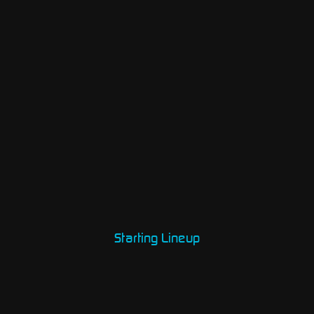
Starting Lineup