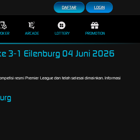
DAFTAR
LOGIN
POKER
ARCADE
LOTTERY
PROMOTION
e 3-1 Eilenburg 04 Juni 2026
mpetisi resmi Premier League dan telah selesai dimainkan. Informasi
burg