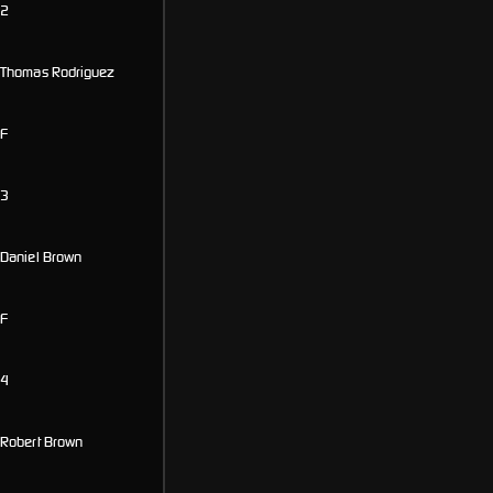
2
Thomas Rodriguez
F
3
Daniel Brown
F
4
Robert Brown