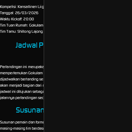
Kompetisi: Kansallinen Liiga
Tanggal: 26/03/2026
Waktu Kickoff: 20:00
Tim Tuan Rumah: Gokulam
Tim Tamu: Shillong Lajong
Jadwal Pertandingan & Konteks
Kompetisi
Pertandingan ini merupakan bagian dari jadwal resmi Kansallinen Liiga yang
mempertemukan Gokulam dan Shillong Lajong pada musim berjalan. Kedua tim
dijadwalkan bertanding sesuai kalender kompetisi dan hasil pertandingan ini
akan menjadi bagian dari rangkaian laga dalam Kansallinen Liiga. Informasi
jadwal ini ditujukan sebagai panduan bagi pengguna yang ingin mengikuti
jalannya pertandingan secara langsung.
Susunan Pemain & Formasi Tim
Susunan pemain dan formasi yang ditampilkan merupakan lineup awal dari
masing-masing tim berdasarkan data pertandingan. Informasi ini membantu