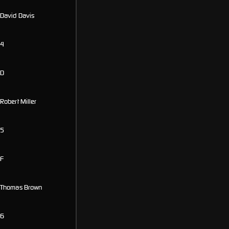
David Davis
4
D
Robert Miller
5
F
Thomas Brown
6