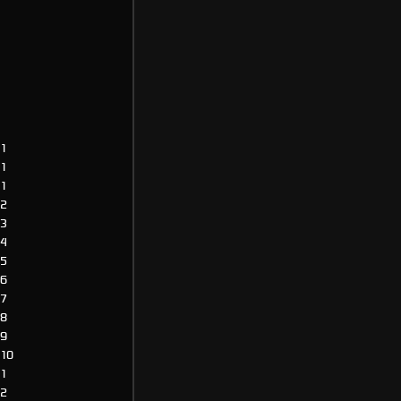
Home Team
3-5-2
Away Team
3-5-2
1
1
1
2
3
4
5
6
7
8
9
10
1
2