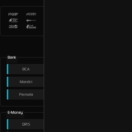
Metode Pembayaran
Bank
BCA
BNI
BRI
Mandiri
Cimb Niaga
Danamon
Permata
Panin
E-Money
QRIS
Dana
OVO