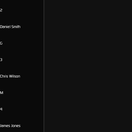
2
Daniel Smith
G
3
Chris Wilson
M
4
James Jones