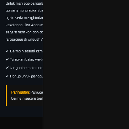
Untuk menjaga pengalaman bermain yang sehat, kami menyarankan
pemain menetapkan batas deposit, mengelola waktu bermain secara
bijak, serta menghindari keputusan emosional saat mengalami
kekalahan. Jika Anda merasa kesulitan mengontrol aktivitas bermain,
segera hentikan dan cari bantuan profesional dari lembaga dukungan
terpercaya di wilayah Anda.
✔ Bermain sesuai kemampuan finansial
✔ Tetapkan batas waktu & batas deposit
✔ Jangan bermain untuk mengejar kerugian
✔ Hanya untuk pengguna berusia 18+ tahun
Peringatan:
Perjudian memiliki risiko kecanduan. Pastikan Anda
bermain secara bertanggung jawab.
Penyedia Games