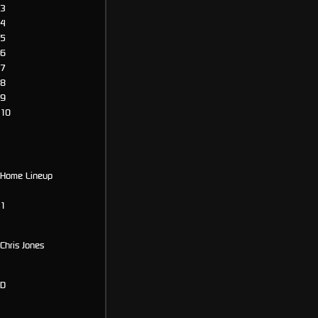
3
4
5
6
7
8
9
10
Starting Lineup
Home Lineup
1
Chris Jones
D