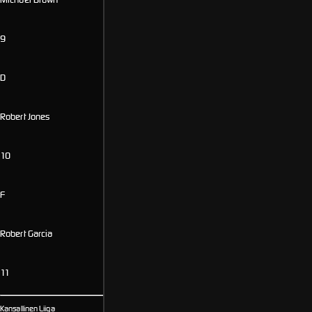
9
D
Robert Jones
10
F
Robert Garcia
11
Kansallinen Liiga