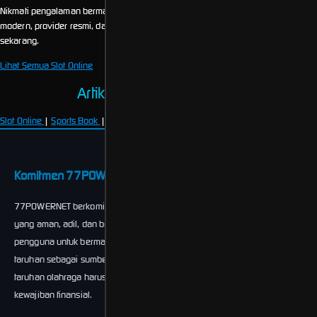
Nikmati pengalaman bermain slot online terbaik dengan sistem keamanan
modern, provider resmi, dan transaksi cepat. Pilih permainan favorit Anda
sekarang.
Lihat Semua Slot Online
Artikel Slot Online Terbaru
Slot Online
|
Sports Book
|
Beranda
Komitmen 77POWERNET terhadap Responsible Gambling
77POWERNET berkomitmen untuk menyediakan lingkungan permainan
yang aman, adil, dan bertanggung jawab. Kami mendorong seluruh
pengguna untuk bermain secara sadar dan tidak menjadikan aktivitas
taruhan sebagai sumber pendapatan utama. Permainan slot online dan
taruhan olahraga harus diperlakukan sebagai bentuk hiburan, bukan
kewajiban finansial.