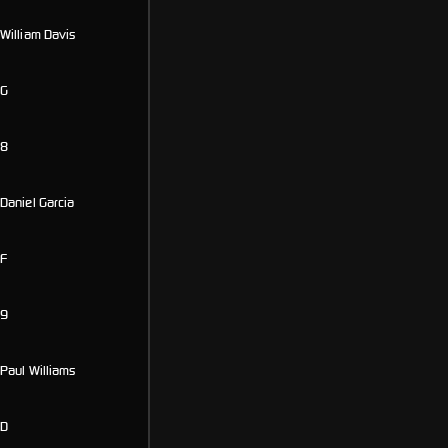
William Davis
G
8
Daniel Garcia
F
9
Paul Williams
D