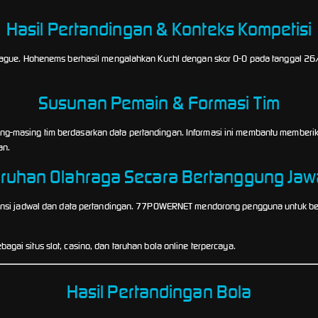
Hasil Pertandingan & Konteks Kompetisi
 League. Hohenems berhasil mengalahkan Kuchl dengan skor 0-0 pada tanggal 26
Susunan Pemain & Formasi Tim
ng-masing tim berdasarkan data pertandingan. Informasi ini membantu memberi
an.
ruhan Olahraga Secara Bertanggung Ja
ferensi jadwal dan data pertandingan. 77POWERNET mendorong pengguna untuk be
bagai situs slot, casino, dan taruhan bola online terpercaya.
Hasil Pertandingan Bola