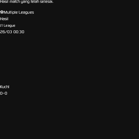
Hasil match yang telah selesai.
⚽
Multiple Leagues
Hasil
J1 League
26/03 00:30
Kuchl
0
–
0