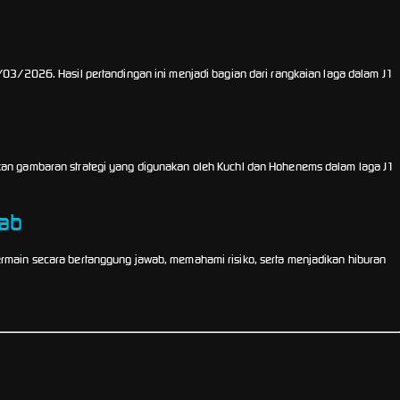
/03/2026. Hasil pertandingan ini menjadi bagian dari rangkaian laga dalam J1
kan gambaran strategi yang digunakan oleh Kuchl dan Hohenems dalam laga J1
wab
rmain secara bertanggung jawab, memahami risiko, serta menjadikan hiburan