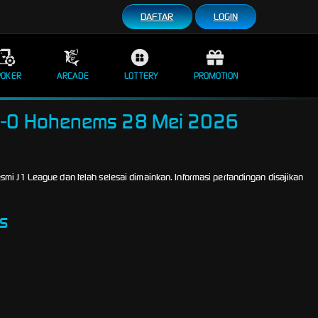
DAFTAR
LOGIN
POKER
ARCADE
LOTTERY
PROMOTION
 0-0 Hohenems 28 Mei 2026
mi J1 League dan telah selesai dimainkan. Informasi pertandingan disajikan
s