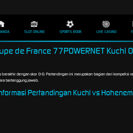
RANDA
SLOT ONLINE
SPORTS BOOK
LIVE CASINO
Coupe de France 77POWERNET Kuchl
rakhir dengan skor 0-0. Pertandingan ini merupakan bagian dari kompetisi res
ara bertanggung jawab.
Informasi Pertandingan Kuchl vs Hohenem