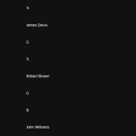
4
James Davis
G
5
Robert Brown
G
6
John Williams