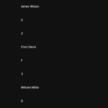
James Wilson
G
2
Chris Davis
F
3
William Miller
D